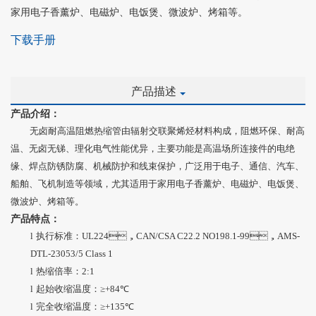
家用电子香薰炉、电磁炉、电饭煲、微波炉、烤箱等。
下载手册
产品描述
产品介绍：
无卤耐高温阻燃热缩管由辐射交联聚烯烃材料构成，阻燃环保、耐高
温、无卤无锑、理化电气性能优异，主要功能是高温场所连接件的电绝
缘、焊点防锈防腐、机械防护和线束保护，广泛用于电子、通信、汽车、
船舶、飞机制造等领域，尤其适用于家用电子香薰炉、电磁炉、电饭煲、
微波炉、烤箱等。
产品特点：
l
执行标准：
UL224
，
CAN/CSA C22.2 NO198.1-99
，
AMS-
DTL-23053/5
Class 1
l
热缩倍率：
2:1
l
起始收缩温度：
≥+84
℃
l
完全收缩温度：
≥+135
℃