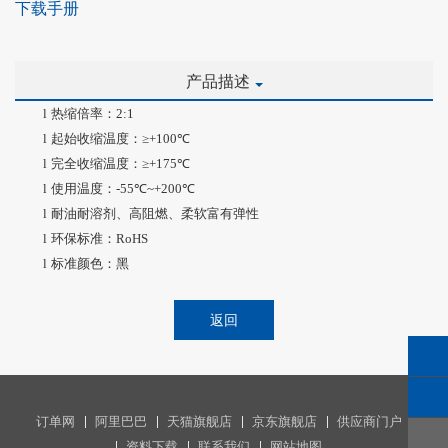
下载手册
产品描述
l
热缩倍率：
2:1
l
起始收缩温度：
≥+100
℃
l
完全收缩温度：
≥+175
℃
l
使用温度：
-55
℃
~+200
℃
l
耐油耐溶剂、高阻燃、柔软富有弹性
l
环保标准：
RoHS
l
标准颜色：黑
返回
订单网
阿里巴巴
天猫旗舰店
京东旗舰店
供应商门户
资料下载
联系我们
网站地图