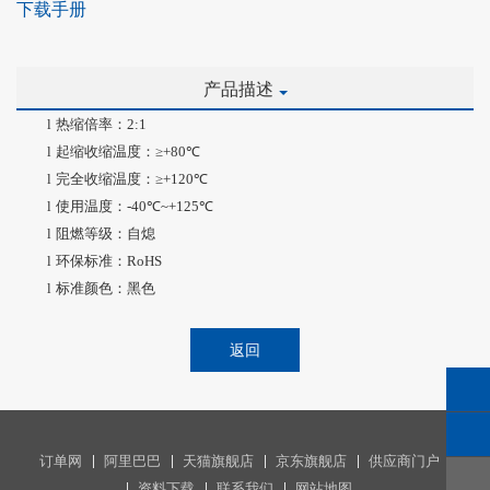
下载手册
产品描述
l
热缩倍率：
2:1
l
起缩收缩温度：
≥+
80
℃
l
完全收缩温度：
≥+
120
℃
l
使用温度：
-40
℃
~+125
℃
l
阻燃等级：自熄
l
环保标准：
RoHS
l
标准颜色：黑色
返回
订单网
阿里巴巴
天猫旗舰店
京东旗舰店
供应商门户
资料下载
联系我们
网站地图